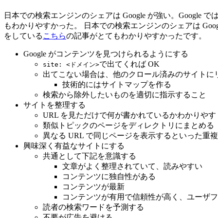
日本での検索エンジンのシェアは Google が強い。Google で
もわかりやすかった。 日本での検索エンジンのシェアは Google
をしている
こちら
の記事がとてもわかりやすかったです。
Google がコンテンツを見つけられるようにする
で出てくれば OK
site: <ドメイン>
出てこない場合は、他のクロール済みのサイトに
技術的にはサイトマップを作る
検索から除外したいものを適切に指示すること
サイトを整理する
URL を見ただけで何が書かれているかわかりやす
類似トピックのページをディレクトリにまとめる
異なる URL で同じページを表示するといった重
興味深く有益なサイトにする
共通として下記を意識する
文章がよく整理されていて、読みやすい
コンテンツに独自性がある
コンテンツが最新
コンテンツが有用で信頼性が高く、ユーザフ
読者の検索ワードを予測する
不要が広告を避ける