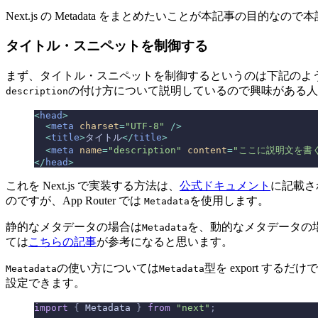
Next.js の Metadata をまとめたいことが本記事の
タイトル・スニペットを制御する
まず、タイトル・スニペットを制御するというのは下記のように tit
の付け方について説明しているので興味がある人
description
<
head
>
  <
meta
 charset
=
"UTF-8"
 />
  <
title
>
タイトル
</
title
>
  <
meta
 name
=
"description"
 content
=
"ここに説明文を書
</
head
>
これを Next.js で実装する方法は、
公式ドキュメント
に記載さ
のですが、App Router では
を使用します。
Metadata
静的なメタデータの場合は
を、動的なメタデータの
Metadata
ては
こちらの記事
が参考になると思います。
の使い方については
型を export するだ
Meatadata
Metadata
設定できます。
import
 {
 Metadata 
}
 from
 "next"
;