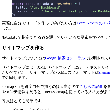
export
 const
 metadata
:
 Metadata 
=
 {
  title
:
 "Acme Dashboard"
,
  description
:
 "The official Next.js Course Dashbo
};
実際に自分でコードを作って学びたい方は
Learn Next.js の 16
した。
で指定できる値を通していろいろな要素を学べそう
Metadata
サイトマップを作る
サイトマップについては
Google 検索セントラル
で説明されて
サイトマップには、XML サイトマップ、RSS、テキストサ
たいですね）。サイトマップの XML のフォーマットは
sitema
で割愛します。
sitemap.xmlを都度自分で描くのは大変なので
こちらの記事
を
やメンテ情報を見ると、next-sitemapを使っている人の方が
導入はとても簡単です。
パッケージのインストール