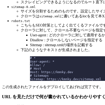
スクレイピングできるようになるのでルート直下
sitemap-0.xml
サイズを分割するためのものです。設定したサイズ
クローラは
に書いてあるlocを見て本
sitemap.xml
robots.txt
こちらもSEO対策としてよく出てくるファイルで
クローラに対して、クロール不要なページを指定
User-agent : どのクローラに対して適用す
Disallow : クロールしないページを指定する
Sitemap : sitemap.xmlの場所を記載する
下記のようなテキストが生成されました。
# *
User-agent: *
Allow: /
# Host
Host: https://kmnky.dev
# Sitemaps
Sitemap: https://kmnky.dev/sitemap.xml
この生成されたファイルをデプロイしてあげれば完了です。
URL を見ただけで何が書かれているかわかりやす