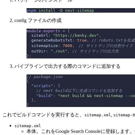
pnpm
 install
 -D
 next-sitemap
config ファイルの作成
module
.
exports
 =
 {
  siteUrl
:
 "https://kmnky.dev"
,
  generateRobotsTxt
:
 true
,
 // robots.txtを生
  sitemapSize
:
 7000
,
　// サイトマップの分割サイズ
  outDir
:
 "./out"
,
 // サイトマップの出力先
};
パイプラインで出力する際のコマンドに追加する
// package.json
{
  "
scripts
"
:
 {
    // next build以下に生成コマンドを追加する
    "
build
"
:
 "next build && next-sitemap --co
  },
}
これでビルドコマンドを実行すると、
,
sitemap.xml
sitemap-0
sitemap.xml
本体。これをGoogle Search Console