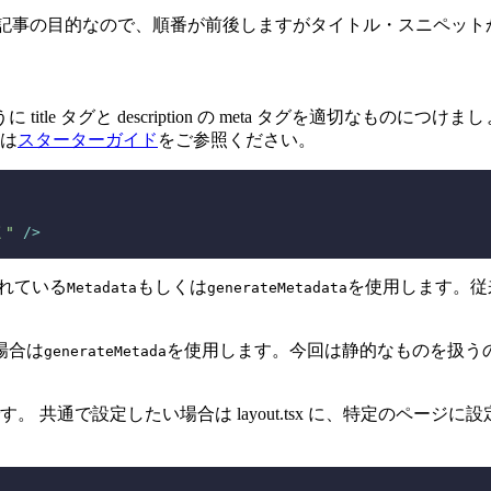
目的なので本記事の目的なので、順番が前後しますがタイトル・スニペ
le タグと description の meta タグを適切なものに
は
スターターガイド
をご参照ください。
く"
 />
れている
もしくは
を使用します。従来の
Metadata
generateMetadata
場合は
を使用します。今回は静的なものを扱う
generateMetada
けです。 共通で設定したい場合は layout.tsx に、特定のページ