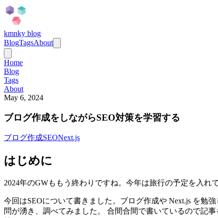
kmnky blog
Blog
Tags
About
Home
Blog
Tags
About
May 6, 2024
ブログ作成をしながらSEO対策を学習する
ブログ作成
SEO
Next.js
はじめに
2024年のGWももう終わりですね。今年は旅行の予定を入
今回はSEOについて書きました。ブログ作成や Next.js を勉
問が湧き、調べてみました。 合間合間で書いているので記事を書