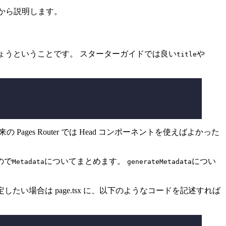
ットから説明します。
つけましょうということです。 スターターガイドでは良い
や
title
 Pages Router では Head コンポーネントを使えばよかった
ので
についてまとめます。
につい
Metadata
generateMetadata
に設定したい場合は page.tsx に、以下のようなコードを記述すれば