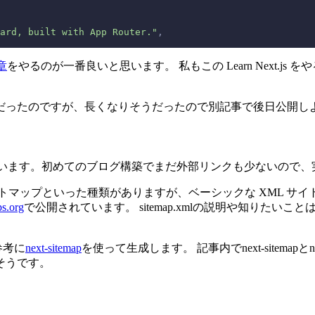
ard, built with App Router."
,
 章
をやるのが一番良いと思います。 私もこの Learn Next.j
だったのですが、長くなりそうだったので別記事で後日公開し
います。初めてのブログ構築でまだ外部リンクも少ないので、
イトマップといった種類がありますが、ベーシックな XML サイ
ps.org
で公開されています。 sitemap.xmlの説明や知りたいこと
参考に
next-sitemap
を使って生成します。 記事内でnext-sitemapとnex
多そうです。