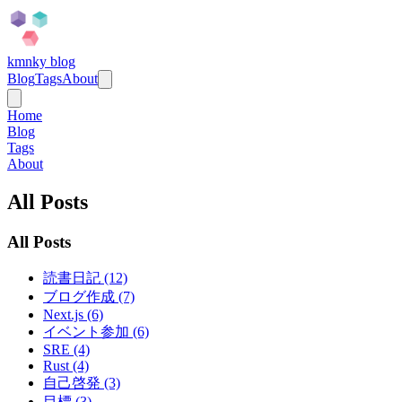
kmnky blog
Blog
Tags
About
Home
Blog
Tags
About
All Posts
All Posts
読書日記 (12)
ブログ作成 (7)
Next.js (6)
イベント参加 (6)
SRE (4)
Rust (4)
自己啓発 (3)
目標 (3)